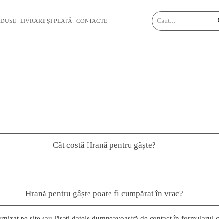
ODUSE
LIVRARE ȘI PLATĂ
CONTACTE
Cât costă Hrană pentru gâște?
Hrană pentru gâște poate fi cumpărat în vrac?
furnizat pe site sau lăsați datele dumneavoastră de contact în formularul 