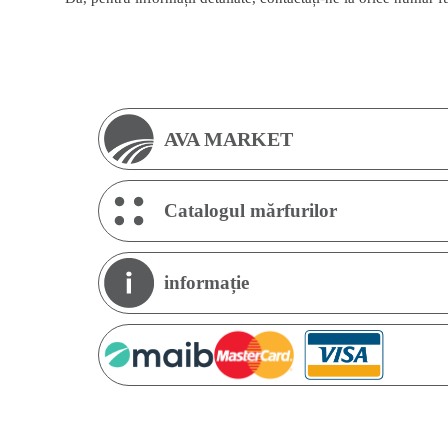
AVA MARKET
Catalogul mărfurilor
informație
An
P
B
I