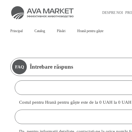
DESPRE NOI
PR
Principal
Catalog
Păsări
Hrană pentru gâște
Întrebare răspuns
FAQ
Costul pentru Hrană pentru gâște este de la 0 UAH la 0 UAH
Da, pentru informații detaliate, contactați-ne la orice număr 