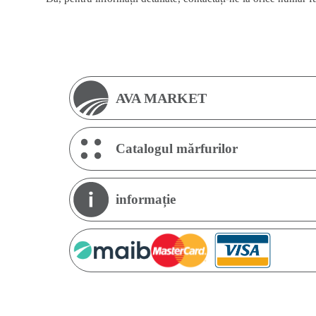
AVA MARKET
Catalogul mărfurilor
informație
An
P
B
I