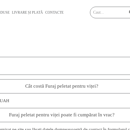
ODUSE
LIVRARE ȘI PLATĂ
CONTACTE
Cât costă Furaj peletat pentru viței?
 0 UAH
Furaj peletat pentru viței poate fi cumpărat în vrac?
furnizat pe site sau lăsați datele dumneavoastră de contact în formularul 