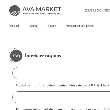
DESPRE NOI
PR
Principal
Catalog
Bovine
Furaj pentru viței peletat
Întrebare răspuns
FAQ
Costul pentru Furaj peletat pentru viței este de la 0 UAH la
Da, pentru informații detaliate, contactați-ne la orice număr 