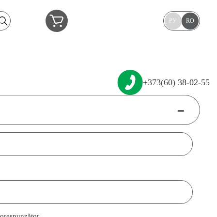
РУ
RO
+373(60) 38-02-55
-
corespunzător.