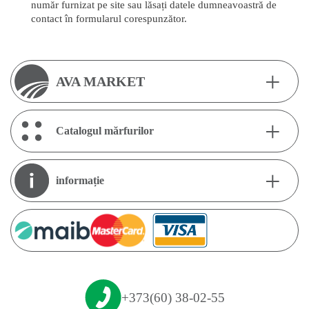
număr furnizat pe site sau lăsați datele dumneavoastră de
contact în formularul corespunzător.
+
AVA MARKET
+
Despre noi
Catalogul mărfurilor
Contacte
+
Animale:
Tipul de produs:
informație
Porci
Combicorm
Păsări
Premixuri
Dealeri
Bovine
SPMV
Depozite
Dreptul la retur
Iepuri
Livrare si plata
Сategorii populare:
Posturile noastre vacante
+373(60) 38-02-55
Combicorm pentru porci
Termeni și condiții