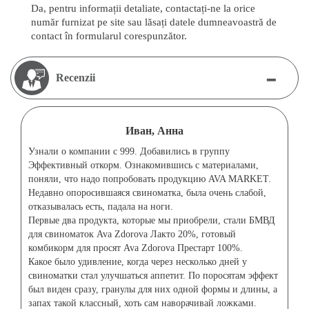
Da, pentru informații detaliate, contactați-ne la orice
număr furnizat pe site sau lăsați datele dumneavoastră de
contact în formularul corespunzător.
-
Recenzii
Иван, Анна
Узнали о компании с 999. Добавились в группу
Эффективный откорм. Ознакомившись с материалами,
поняли, что надо попробовать продукцию AVA MARKET.
Недавно опоросившаяся свиноматка, была очень слабой,
отказывалась есть, падала на ноги.
Первые два продукта, которые мы приобрели, стали БМВД
для свиноматок Ava Zdorova Лакто 20%, готовый
комбикорм для просят Ava Zdorova Престарт 100%.
Какое было удивление, когда через несколько дней у
свиноматки стал улучшаться аппетит. По поросятам эффект
был виден сразу, гранулы для них одной формы и длины, а
запах такой классный, хоть сам наворачивай ложками.