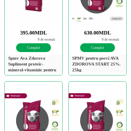
395.00MDL
630.00MDL
0 de recenzii
0 de recenzii
Cumpără
Cumpără
Spmv Ava Zdorova
SPMV pentru porci AVA
Supliment proteic-
ZDOROVA START 25%.
mineral-vitaminic pentru
25kg
viței de la 90 de zile.