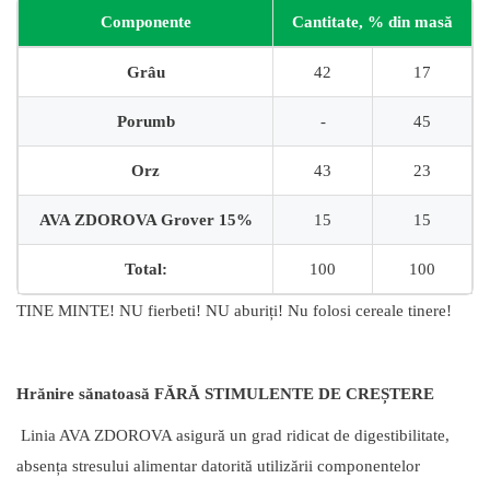
Componente
Cantitate, % din masă
Grâu
42
17
Porumb
-
45
Orz
43
23
AVA ZDOROVA Grover 15%
15
15
Total:
100
100
TINE MINTE! NU fierbeti! NU aburiți! Nu folosi cereale tinere!
Hrănire sănatoasă FĂRĂ STIMULENTE DE CREȘTERE
Linia AVA ZDOROVA asigură un grad ridicat de digestibilitate,
absența stresului alimentar datorită utilizării componentelor