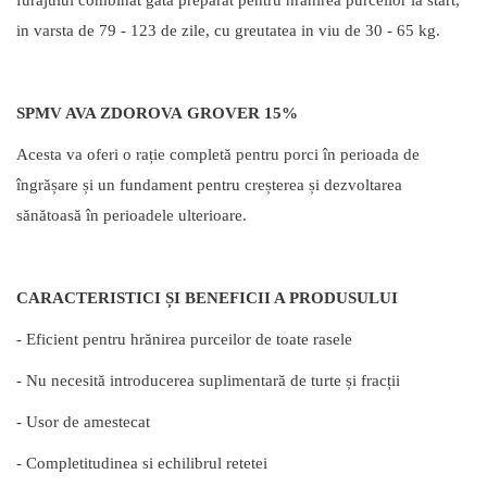
furajului combinat gata preparat pentru hranirea purceilor la start,
in varsta de 79 - 123 de zile, cu greutatea in viu de 30 - 65 kg.
SPMV AVA ZDOROVA
GROVER
15%
Acesta va oferi o rație completă pentru porci în perioada de
îngrășare și un fundament pentru creșterea și dezvoltarea
sănătoasă în perioadele ulterioare.
CARACTERISTICI ȘI BENEFICII A PRODUSULUI
- Eficient pentru hrănirea purceilor de toate rasele
- Nu necesită introducerea suplimentară de turte și fracții
- Usor de amestecat
- Completitudinea si echilibrul retetei