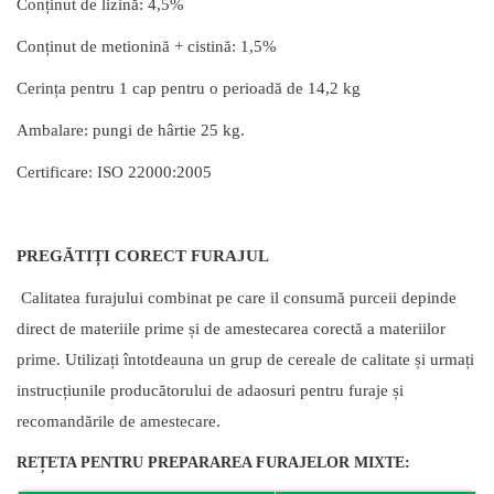
Conținut de lizină: 4,5%
Conținut de metionină + cistină: 1,5%
Cerința pentru 1 cap pentru o perioadă de 14,2 kg
Ambalare: pungi de hârtie 25 kg.
Certificare: ISO 22000:2005
PREGĂTIȚI CORECT FURAJUL
Calitatea furajului combinat pe care il consumă purceii depinde
direct de materiile prime și de amestecarea corectă a materiilor
prime. Utilizați întotdeauna un grup de cereale de calitate și urmați
instrucțiunile producătorului de adaosuri pentru furaje și
recomandările de amestecare.
REȚETA PENTRU PREPARAREA FURAJELOR MIXTE: