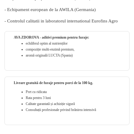
- Echipament european de la AWILA (Germania)
- Controlul calitatii in laboratorul international Eurofins Agro
AVA ZDOROVA - aditivi premium pentru furaje:
echilibrul optim al nutrienților
compoziție multi-enzimă premium,
aromă originală LUCTA (Spania)
Livrare gratuită de furaje pentru porci de la 100 kg.
Pret cu ridicata
Rata pentru 3 luni
Calitate garantată și achiziție sigură
Consultații profesionale privind hrănirea intensivă