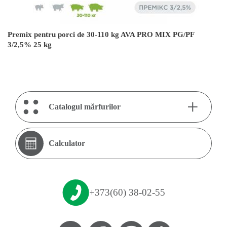
Premix pentru porci de 30-110 kg AVA PRO MIX PG/PF
3/2,5% 25 kg
+
Catalogul mărfurilor
Animale:
Tipul de produs:
Calculator
Porci
Combicorm
Păsări
Premixuri
Bovine
SPMV
+373(60) 38-02-55
Iepuri
Сategorii populare: