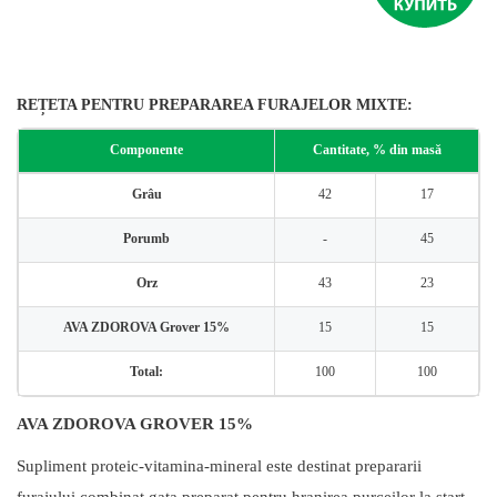
REȚETA PENTRU PREPARAREA FURAJELOR MIXTE:
Componente
Cantitate, % din masă
Grâu
42
17
Porumb
-
45
Orz
43
23
AVA ZDOROVA Grover 15%
15
15
Total:
100
100
AVA ZDOROVA GROVER 15%
Supliment proteic-vitamina-mineral este destinat prepararii